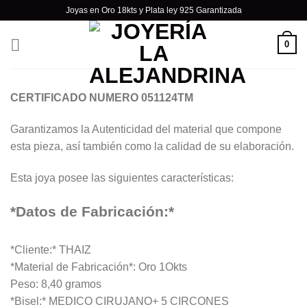
Skip
Joyas en Oro 18kts y Plata ley 925 Garantizada
to
content
0
CERTIFICADO NUMERO 051124TM
Garantizamos la Autenticidad del material que compone
esta pieza, así también como la calidad de su elaboración.
Esta joya posee las siguientes características:
*Datos de Fabricación:*
*Cliente:* THAIZ
*Material de Fabricación*: Oro 1Okts
Peso: 8,40 gramos
*Bisel:* MEDICO CIRUJANO+ 5 CIRCONES