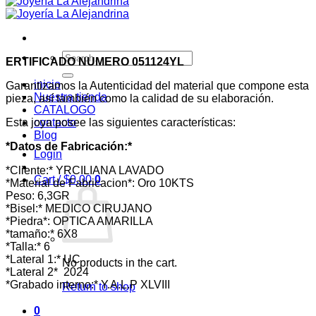
Search
ERTIFICADO NUMERO 051124YL
for:
inicio
Garantizamos la Autenticidad del material que compone esta
Nuestra tienda
pieza, así también como la calidad de su elaboración.
CATALOGO
Esta joya posee las siguientes características:
contacto
Blog
*Datos de Fabricación:*
Login
*Cliente:* YRCILIANA LAVADO
Cart /
$
0,00
0
*Material de Fabricacion*: Oro 10KTS
Peso: 6,3GR
*Bisel:* MEDICO CIRUJANO
*Piedra*: OPTICA AMARILLA
*tamaño:* 6X8
*Talla:* 6
*Lateral 1:* UC
No products in the cart.
*Lateral 2* 2024
*Grabado interno:* Y.A.L.P XLVIII
Return to shop
0