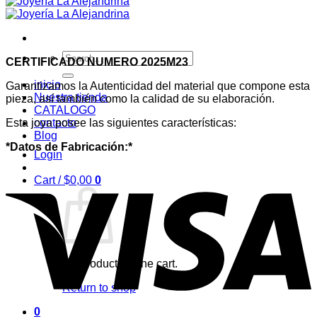
Search
CERTIFICADO NUMERO 2025M23
for:
inicio
Garantizamos la Autenticidad del material que compone esta
Nuestra tienda
pieza, así también como la calidad de su elaboración.
CATALOGO
Esta joya posee las siguientes características:
contacto
Blog
*Datos de Fabricación:*
Login
Cart /
$
0,00
0
No products in the cart.
Return to shop
0