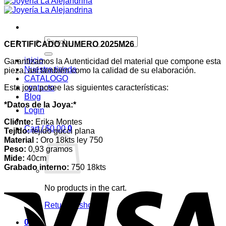
Search
CERTIFICADO NUMERO 2025M26
for:
inicio
Garantizamos la Autenticidad del material que compone esta
Nuestra tienda
pieza, así también como la calidad de su elaboración.
CATALOGO
Esta joya posee las siguientes características:
contacto
Blog
*Datos de la Joya:*
Login
Cliente:
Erika Montes
Cart /
$
0,00
0
Tejido:
tejido gucci plana
Material :
Oro 18kts ley 750
Peso:
0,93 gramos
Mide:
40cm
Grabado interno:
750 18kts
No products in the cart.
Return to shop
0