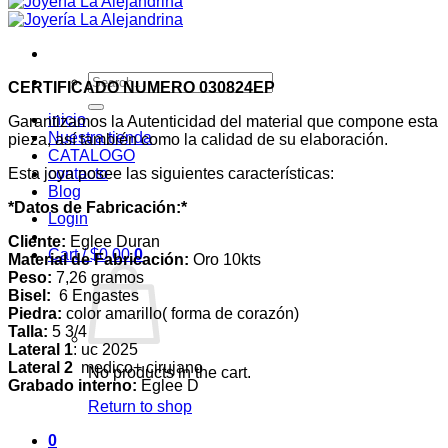
Search
CERTIFICADO NUMERO 030824EP
for:
inicio
Garantizamos la Autenticidad del material que compone esta
Nuestra tienda
pieza, así también como la calidad de su elaboración.
CATALOGO
Esta joya posee las siguientes características:
contacto
Blog
*Datos de Fabricación:*
Login
Cliente:
Eglee Duran
Cart /
$
0,00
0
Material de Fabricación:
Oro 10kts
Peso:
7,26 gramos
Bisel:
6 Engastes
Piedra:
color amarillo( forma de corazón)
Talla:
5 3/4
Lateral 1
: uc 2025
Lateral 2
medico+ cirujano
No products in the cart.
Grabado interno:
Eglee D
Return to shop
0