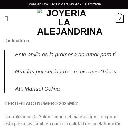
Skip
Joyas en Oro 18kts y Plata ley 925 Garantizada
to
content
0
Dedicatoria:
Este anillo es la promesa de Amor para ti
Gracias por ser la Luz en mis días Grices
Att. Manuel Colina
CERTIFICADO NUMERO 2025M52
Garantizamos la Autenticidad del material que compone
esta pieza, así también como la calidad de su elaboración.