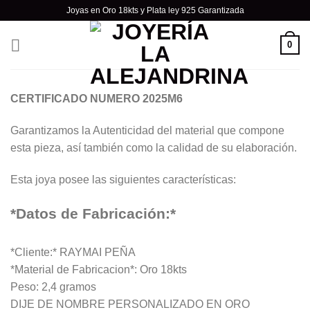
Skip
Joyas en Oro 18kts y Plata ley 925 Garantizada
to
content
0
CERTIFICADO NUMERO 2025M6
Garantizamos la Autenticidad del material que compone
esta pieza, así también como la calidad de su elaboración.
Esta joya posee las siguientes características:
*Datos de Fabricación:*
*Cliente:* RAYMAI PEÑA
*Material de Fabricacion*: Oro 18kts
Peso: 2,4 gramos
DIJE DE NOMBRE PERSONALIZADO EN ORO