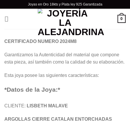
Skip
Joyas en Oro 18kts y Plata ley 925 Garantizada
to
content
0
CERTIFICADO NUMERO 2024M8
Garantizamos la Autenticidad del material que compone
esta pieza, así también como la calidad de su elaboración.
Esta joya posee las siguientes características:
*Datos de la Joya:*
CLIENTE:
LISBETH MALAVE
ARGOLLAS CIERRE CATALAN ENTORCHADAS