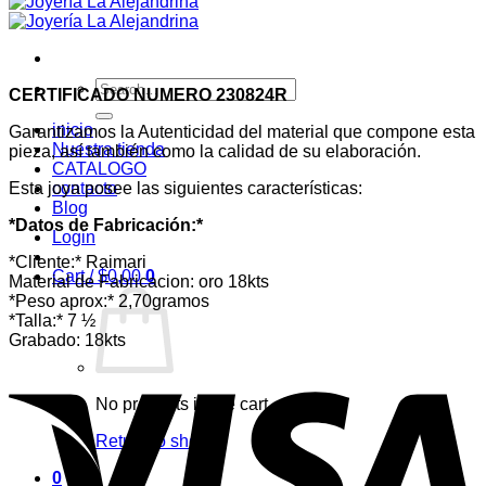
Search
CERTIFICADO NUMERO 230824R
for:
inicio
Garantizamos la Autenticidad del material que compone esta
Nuestra tienda
pieza, así también como la calidad de su elaboración.
CATALOGO
Esta joya posee las siguientes características:
contacto
Blog
*Datos de Fabricación:*
Login
*Cliente:* Raimari
Cart /
$
0,00
0
Material de Fabricacion: oro 18kts
*Peso aprox:* 2,70gramos
*Talla:* 7 ½
Grabado: 18kts
No products in the cart.
Return to shop
0