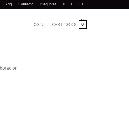
Blog
Contacto
Preguntas
0
LOGIN
CART /
$
0,00
boración.