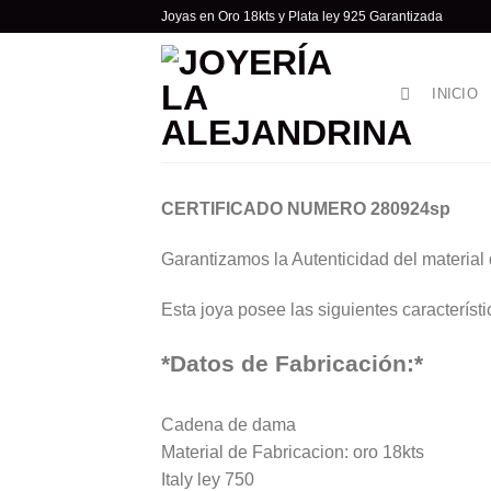
Skip
Joyas en Oro 18kts y Plata ley 925 Garantizada
to
content
INICIO
CERTIFICADO NUMERO 280924sp
Garantizamos la Autenticidad del material
Esta joya posee las siguientes característi
*Datos de Fabricación:*
Cadena de dama
Material de Fabricacion: oro 18kts
Italy ley 750