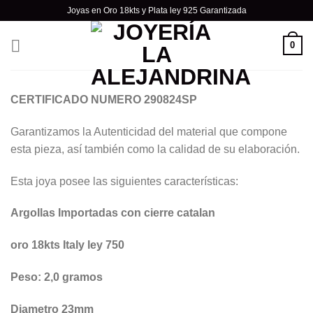
Skip
Joyas en Oro 18kts y Plata ley 925 Garantizada
to
content
0
CERTIFICADO NUMERO 290824SP
Garantizamos la Autenticidad del material que compone
esta pieza, así también como la calidad de su elaboración.
Esta joya posee las siguientes características:
Argollas Importadas con cierre catalan
oro 18kts Italy ley 750
Peso: 2,0 gramos
Diametro 23mm