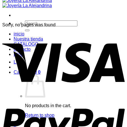
Search
Sorry, no pages was found
for:
inicio
Nuestra tienda
CATALOGO
contacto
Blog
Login
Cart /
$
0,00
0
No products in the cart.
Return to shop
0