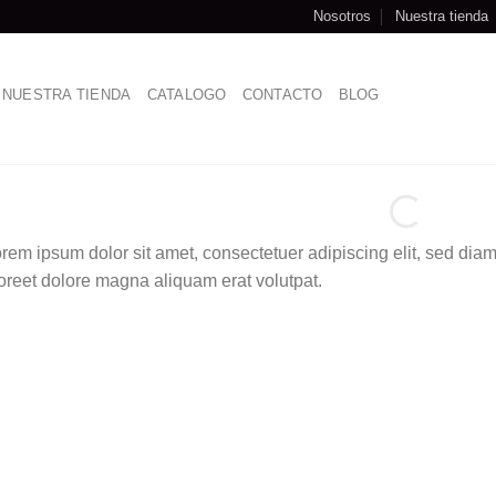
Nosotros
Nuestra tienda
NUESTRA TIENDA
CATALOGO
CONTACTO
BLOG
rem ipsum dolor sit amet, consectetuer adipiscing elit, sed di
oreet dolore magna aliquam erat volutpat.