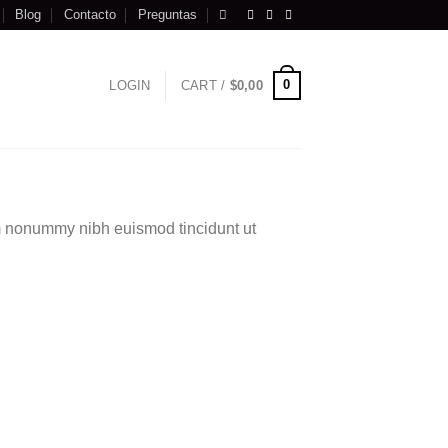
Blog
Contacto
Preguntas
0
LOGIN
CART /
$
0,00
am nonummy nibh euismod tincidunt ut