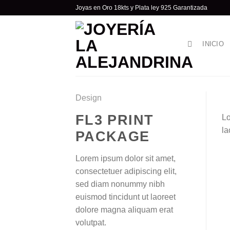
Skip
Joyas en Oro 18kts y Plata ley 925 Garantizada
to
content
INICIO
Design
FL3 PRINT
Lo
la
PACKAGE
Lorem ipsum dolor sit amet,
consectetuer adipiscing elit,
sed diam nonummy nibh
euismod tincidunt ut laoreet
dolore magna aliquam erat
volutpat.