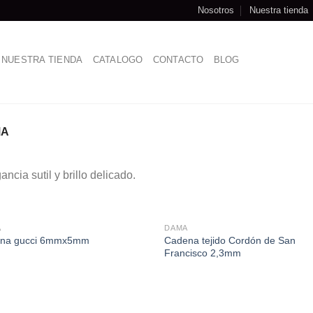
Nosotros
Nuestra tienda
NUESTRA TIENDA
CATALOGO
CONTACTO
BLOG
A
ancia sutil y brillo delicado.
A
DAMA
Cadena tejido Cordón de San
ena gucci 6mmx5mm
Francisco 2,3mm