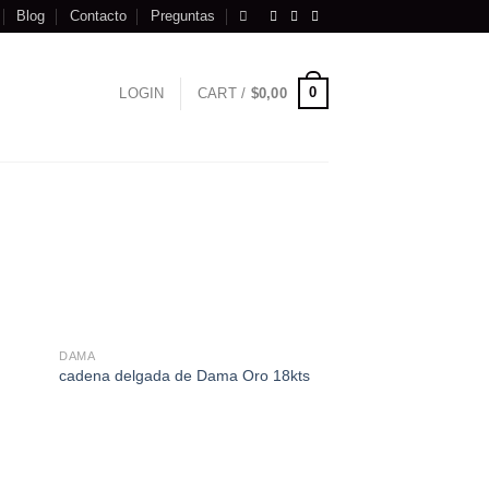
Blog
Contacto
Preguntas
0
LOGIN
CART /
$
0,00
DAMA
cadena delgada de Dama Oro 18kts