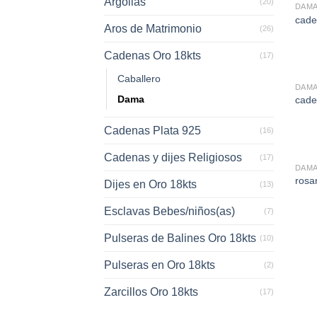
Argollas
(20)
DAM
cade
Aros de Matrimonio
(26)
Cadenas Oro 18kts
(17)
Caballero
DAM
Dama
cade
Cadenas Plata 925
(16)
Cadenas y dijes Religiosos
(17)
DAM
rosa
Dijes en Oro 18kts
(13)
Esclavas Bebes/niños(as)
(7)
Pulseras de Balines Oro 18kts
(10)
Pulseras en Oro 18kts
(2)
Zarcillos Oro 18kts
(17)