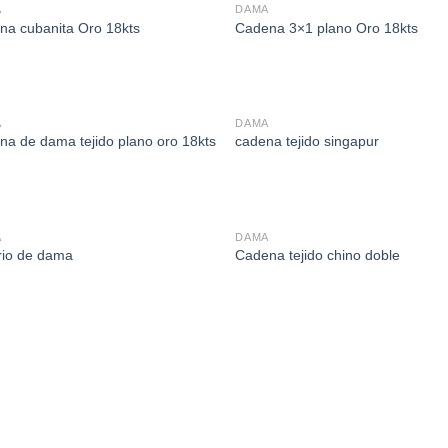
A
DAMA
na cubanita Oro 18kts
Cadena 3×1 plano Oro 18kts
A
DAMA
na de dama tejido plano oro 18kts
cadena tejido singapur
A
DAMA
rio de dama
Cadena tejido chino doble