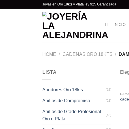
Skip
Joyas en Oro 18kts y Plata ley 925 Garantizada
to
content
INICIO
HOME
/
CADENAS ORO 18KTS
/
DAM
LISTA
Eleg
Abridores Oro 18kts
(15)
DAM
cad
Anillos de Compromiso
(21)
Anillos de Grado Profesional
(45)
Oro o Plata