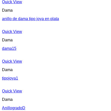
Quick View
Dama
anillo de dama tipo joya en plata
Quick View
Dama
dama15
Quick View
Dama
tipojoya1
Quick View
Dama
AnillogradoD