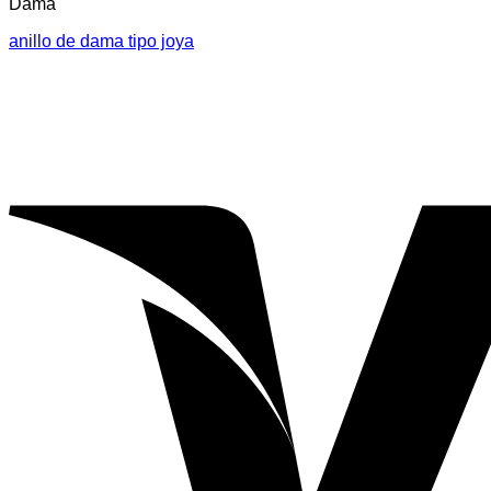
Dama
anillo de dama tipo joya