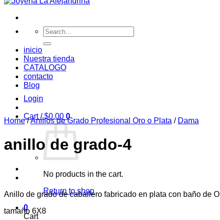
Search
for:
inicio
Nuestra tienda
CATALOGO
contacto
Blog
Login
Cart /
$
0,00
0
Home
/
Anillos de Grado Profesional Oro o Plata
/
Dama
anillo de grado-4
No products in the cart.
Return to shop
Anillo de grado de caballero fabricado en plata con baño de O
0
tamaño 6X8
Cart