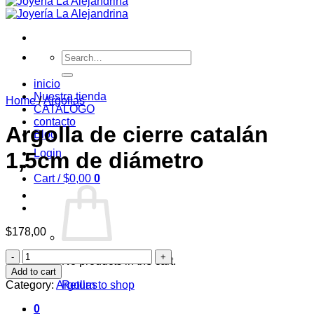
Search
for:
inicio
Nuestra tienda
Home
/
Argollas
CATALOGO
contacto
Argolla de cierre catalán
Blog
Login
1,5cm de diámetro
Cart /
$
0,00
0
$
178,00
Argolla
No products in the cart.
de
Add to cart
cierre
Category:
Argollas
Return to shop
catalán
1,5cm
0