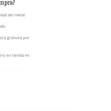
ompra?
idad del metal.
ado.
eza gratuita por
iro en tienda en