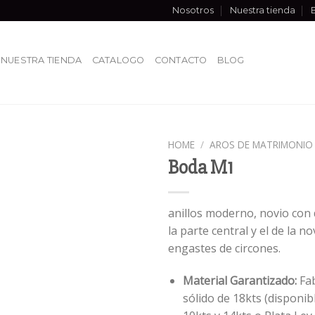
Nosotros
Nuestra tienda
NUESTRA TIENDA
CATALOGO
CONTACTO
BLOG
HOME
/
AROS DE MATRIMONIO
Boda M1
anillos moderno, novio con
la parte central y el de la n
engastes de circones.
Material Garantizado:
Fab
sólido de 18kts (disponi