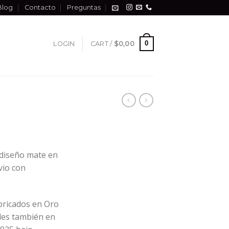
Blog
Contacto
Preguntas
0
LOGIN
CART /
$
0,00
 diseño mate en
ovio con
ricados en Oro
bles también en