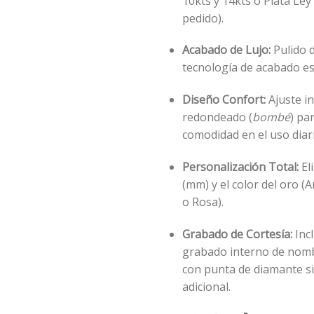
10kts y 14kts o Plata Ley
pedido).
Acabado de Lujo:
Pulido d
tecnología de acabado es
Diseño Confort:
Ajuste i
redondeado (
bombé
) pa
comodidad en el uso diari
Personalización Total:
El
(mm) y el color del oro (A
o Rosa).
Grabado de Cortesía:
Incl
grabado interno de nomb
con punta de diamante si
adicional.