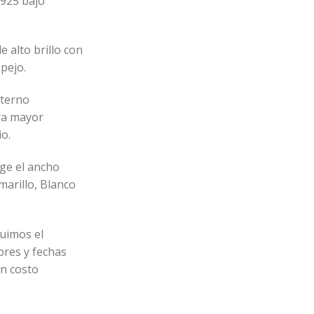
 925 bajo
e alto brillo con
pejo.
nterno
ra mayor
o.
ige el ancho
marillo, Blanco
uimos el
res y fechas
n costo