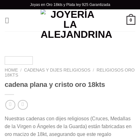
Skip
Joyas en Oro 18kts y Plata ley 925 Garantizada
to
content
0
HOME
/
CADENAS Y DIJES RELIGIOSOS
/
RELIGIOSOS ORO
18KTS
cadena plana y cristo oro 18kts
Nuestras cadenas con dijes religiosos (Cruces, Medallas
de la Virgen o Ángeles de la Guarda) están fabricadas en
oro macizo de 18kt, asegurando que este regalo