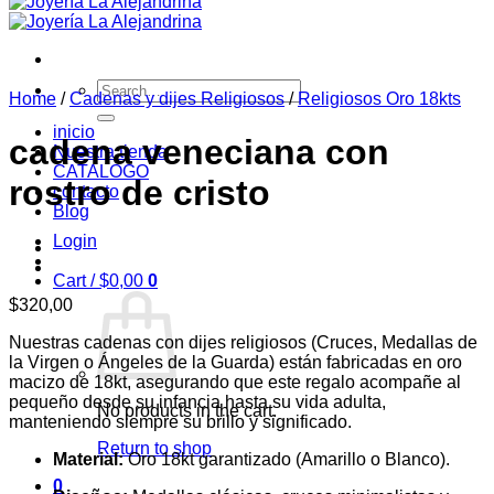
Search
Home
/
Cadenas y dijes Religiosos
/
Religiosos Oro 18kts
for:
inicio
cadena veneciana con
Nuestra tienda
CATALOGO
rostro de cristo
contacto
Blog
Login
Cart /
$
0,00
0
$
320,00
Nuestras cadenas con dijes religiosos (Cruces, Medallas de
la Virgen o Ángeles de la Guarda) están fabricadas en oro
macizo de 18kt, asegurando que este regalo acompañe al
pequeño desde su infancia hasta su vida adulta,
No products in the cart.
manteniendo siempre su brillo y significado.
Return to shop
Material:
Oro 18kt garantizado (Amarillo o Blanco).
0