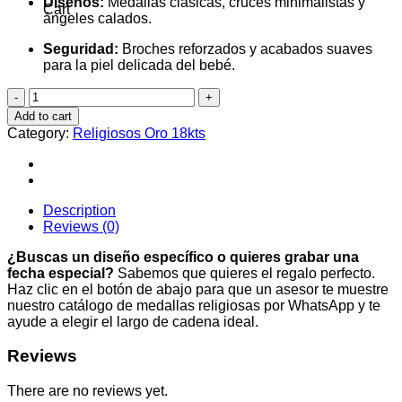
Diseños:
Medallas clásicas, cruces minimalistas y
Cart
ángeles calados.
Seguridad:
Broches reforzados y acabados suaves
para la piel delicada del bebé.
cadena
veneciana
Add to cart
con
Category:
Religiosos Oro 18kts
rostro
de
cristo
quantity
Description
Reviews (0)
¿Buscas un diseño específico o quieres grabar una
fecha especial?
Sabemos que quieres el regalo perfecto.
Haz clic en el botón de abajo para que un asesor te muestre
nuestro catálogo de medallas religiosas por WhatsApp y te
ayude a elegir el largo de cadena ideal.
Reviews
There are no reviews yet.