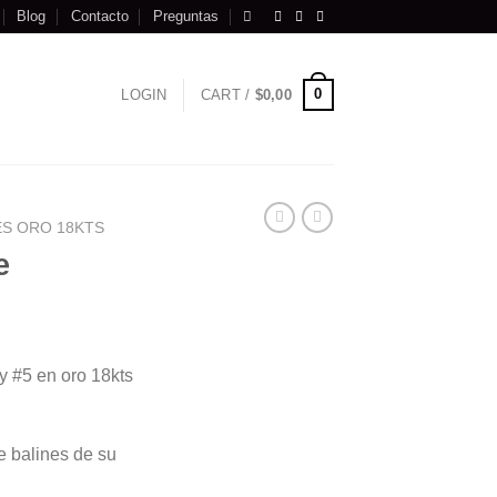
Blog
Contacto
Preguntas
0
LOGIN
CART /
$
0,00
ES ORO 18KTS
e
 y #5 en oro 18kts
e balines de su