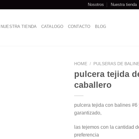
Nosotros
Nuestra tienda
NUESTRA TIENDA
CATALOGO
CONTACTO
BLOG
HOME
/
PULSERAS DE BALIN
pulcera tejida d
caballero
pulcera tejida con balines #6
garantizado,
las tejemos con la cantidad d
preferencia