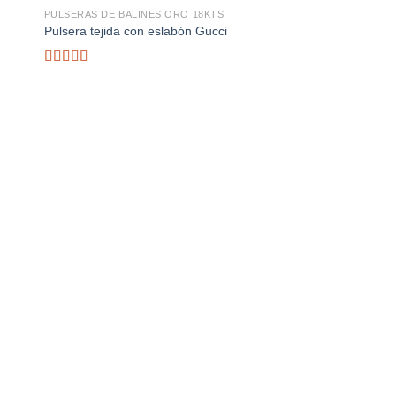
PULSERAS DE BALINES ORO 18KTS
PULSERAS DE BALINE
Pulsera tejida con eslabón Gucci
pulcera eslabon Guc
Rated
4.00
out
of 5