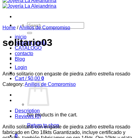
Search
Home
/
Anillos de Compromiso
for:
inicio
solitario03
Nuestra tienda
CATALOGO
contacto
Blog
Login
Anillo solitario con engaste de piedra zafiro estrella rosado
Cart /
$
0,00
0
Category:
Anillos de Compromiso
Description
No products in the cart.
Reviews (0)
Return to shop
Anillo solitario con engaste de piedra zafiro estrella rosado
fabricado en Oro 18kts Garantizado, incluye certificado y
0
estuche. también fabricamos en oro 14kts, Oro 10kts y plata