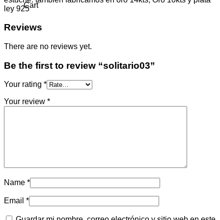
Cart
ley 925
Reviews
There are no reviews yet.
Be the first to review “solitario03”
Your rating
*
Your review
*
Name
*
Email
*
Guardar mi nombre, correo electrónico y sitio web en este