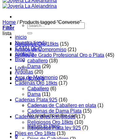
Home
/
Products tagged “Converse”
Search
Filter
for:
lista
inicio
Nuestra tienda
Abridores Oro 18kts
(15)
CATALOGO
Anillos de Compromiso
(21)
contacto
Anillos de Grado Profesional Oro o Plata
(45)
Blog
caballero
(18)
Dama
(29)
Login
Argollas
(20)
Aros de Matrimonio
(26)
Cart /
$
0,00
0
Cadenas Oro 18kts
(17)
Caballero
(6)
Dama
(11)
Cadenas Plata 925
(16)
Cadenas de Caballero en plata
(1)
Cadenas de Dama Plata
(15)
No products in the cart.
Cadenas y dijes Religiosos
(17)
Religiosos Oro 18kts
(10)
Return to shop
Religiosos Plata ley 925
(7)
Dijes en Oro 18kts
(13)
0
Dijes de Caballero
(2)