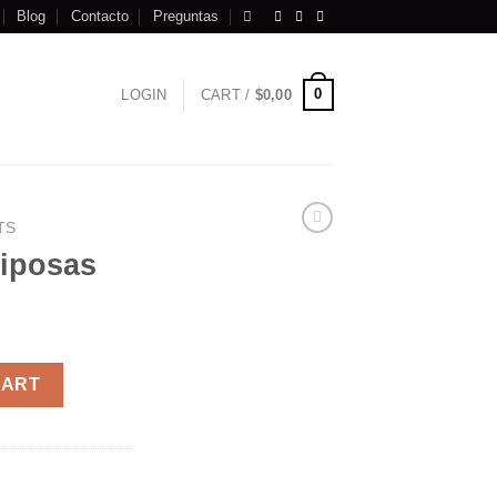
Blog
Contacto
Preguntas
0
LOGIN
CART /
$
0,00
TS
riposas
y
CART