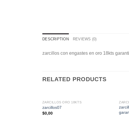
DESCRIPTION
REVIEWS (0)
zarcillos con engastes en oro 18kts garan
RELATED PRODUCTS
ZARCILLOS ORO 18KTS
ZARC
zarci
zarcillos07
garan
$
0,00