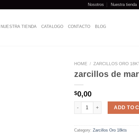
Nosotros
Nuestra tienda
NUESTRA TIENDA
CATALOGO
CONTACTO
BLOG
HOME
/
ZARCILLOS ORO 18K
zarcillos de ma
0,00
$
zarcillos de mariposas quantit
ADD TO 
Category:
Zarcillos Oro 18kts